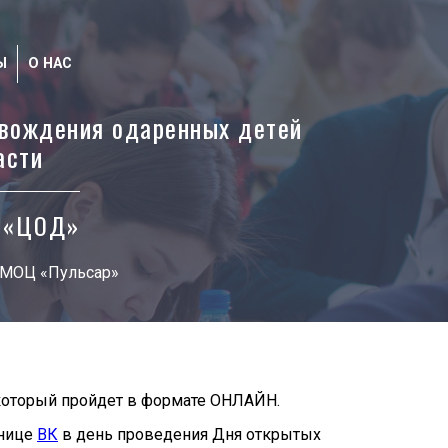
Ы
О НАС
вождения одаренных детей
асти
т «ЦОД»
 МОЦ «Пульсар»
 который пройдет в формате ОНЛАЙН.
анице
ВК
в день проведения Дня открытых